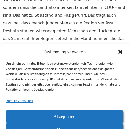
sondern dass die Landratsämter seit Jahrzehnten in CDU-Hand
sind. Das hat zu Stillstand und Filz geführt. Das trägt auch
dazu bei, dass manch junger Mensch die Region verlässt.
Deshalb stärken wir engagierten Menschen den Rücken, die
das Schicksal ihrer Region selbst in die Hand nehmen, die das
nicht länger der CDU überlassen, die sich für Vielfalt und
Zustimmung verwalten
gesellschaftliche Öffnung einsetzen.
Um dir ein optimales Erlebnis zu bieten, verwenden wir Technologien wie
Und deshalb wollen wir nicht wie die anderen Parteien
Cookies, um Geräteinformationen zu speichern und/oder darauf zuzugreifen.
Wenn du diesen Technologien zustimmst, können wir Daten wie das
politisches Kapital aus den Benachteiligungsgefühlen
Surfverhalten oder eindeutige IDs auf dieser Website verarbeiten. Wenn du deine
schlagen.
Zustimmung nicht erteilst oder zurückziehst, können bestimmte Merkmale und
Funktionen beeinträchtigt werden.
Im Gegenteil: Wir streiten für den emanzipatorischen
Dienste verwalten
Politikansatz der Bürgerbewegung von 1989. Für eine aktive
Zivilgesellschaft, die die Regierung wachsam kontrolliert und
Akzeptieren
sich einmischt. Denn wenn die Entwicklung einer aktiven,
demokratischen Bürgergesellschaft zugelassen und gefördert