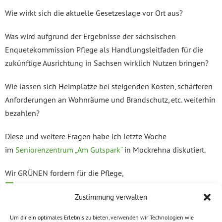
Wie wirkt sich die aktuelle Gesetzeslage vor Ort aus?
Was wird aufgrund der Ergebnisse der sächsischen
Enquetekommission Pflege als Handlungsleitfaden für die
zukünftige Ausrichtung in Sachsen wirklich Nutzen bringen?
Wie lassen sich Heimplätze bei steigenden Kosten, schärferen
Anforderungen an Wohnräume und Brandschutz, etc. weiterhin
bezahlen?
Diese und weitere Fragen habe ich letzte Woche
im
Seniorenzentrum „Am Gutspark“
in Mockrehna diskutiert.
Wir GRÜNEN fordern für die Pflege,
den privaten Eigenanteil zu deckeln.
Zustimmung verwalten
dass auch Beamte und Selbständige Teil der gemeinsamen
Pflege-Bürgerversicherung sind.
Um dir ein optimales Erlebnis zu bieten, verwenden wir Technologien wie