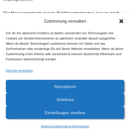
Die Massenproteste gegen Rechtsextremismus lassen mich
aber wieder hoffen, dass es 2024 gelingt, den Angriff der AfD
Zustimmung verwalten
auf unsere liberale Demokratie zurückzudrängen. Doch das
Um dir ein optimales Erlebnis zu bieten, verwenden wir Technologien wie
geschieht nicht von selbst: Jeder anständige Mensch ist nun
Cookies, um Geräteinformationen zu speichern und/oder darauf zuzugreifen.
Wenn du diesen Technologien zustimmst, können wir Daten wie das
gefordert, sich nicht wegzuducken und den ihm möglichen
Surfverhalten oder eindeutige IDs auf dieser Website verarbeiten. Wenn du deine
Beitrag im Alltag zu leisten – gegen die Angriffe auf
Zustimmung nicht erteilst oder zurückziehst, können bestimmte Merkmale und
Funktionen beeinträchtigt werden.
Menschenwürde, Rechtsstaat und auf die Freiheit, die wir uns
1989 erkämpft haben. Wer schweigt, stimmt zu.
Dienste verwalten
Nie wieder Faschismus! Dafür gilt es zu kämpfen – nicht nur
Akzeptieren
am 27. Januar.
Ablehnen
Einstellungen ansehen
Datenschutzerklärung
Impressum