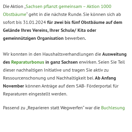
Die Aktion „
Sachsen pflanzt gemeinsam
– Aktion 1000
Obstbäume
“ geht in die nächste Runde. Sie können sich ab
sofort bis 31.01.2024
für zwei bis fünf Obstbäume auf dem
Gelände Ihres Vereins, Ihrer Schule/ Kita oder
gemeinnützigen Organisation
bewerben
.
Wir konnten in den Haushaltsverhandlungen die
Ausweitung
des
Reparaturbonus
in ganz Sachsen
erwirken. Seien Sie Teil
dieser nachhaltigen Initiative und tragen Sie aktiv zu
Ressourcenschonung und Nachhaltigkeit bei.
Ab Anfang
November
können Anträge auf dem SAB- Förderportal für
Reparaturen eingestellt werden.
Passend zu „Reparieren statt Wegwerfen“ war die
Buchlesung
und Diskussion
vergangenen Monat in Schwarzenberg mit
Dr.
Ernst Paul Dörfle
r und dem Buch „
Auf’s Land
–
Wege aus
Klimakrise, Monokultur und Konsumzwang
„. Wer es noch nicht