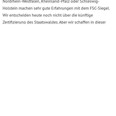
Nordrhein-Westfalen, Rheinland-Pfalz oder Schleswig-
Holstein machen sehr gute Erfahrungen mit dem FSC-Siegel.
Wir entscheiden heute noch nicht über die künftige
Zertifizierung des Staatswaldes. Aber wir schaffen in dieser
Legislatur eine qualifizierte Grundlage für diese Entscheidung,
um diese dann transparent und auf der Basis
wissenschaftlicher Erkenntnisse treffen zu können.
Ich bitte um Unterstützung für diesen Weg.