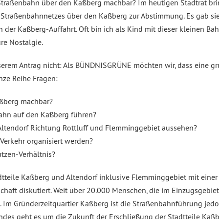
ne Straßenbahn über den Kaßberg machbar? Im heutigen Stadtrat br
 Straßenbahnnetzes über den Kaßberg zur Abstimmung. Es gab sie b
 der Kaßberg-Auffahrt. Oft bin ich als Kind mit dieser kleinen Bah
re Nostalgie.
serem Antrag nicht: Als BÜNDNISGRÜNE möchten wir, dass eine g
nze Reihe Fragen:
aßberg machbar?
Bahn auf den Kaßberg führen?
 Altendorf Richtung Rottluff und Flemminggebiet aussehen?
Verkehr organisiert werden?
utzen-Verhältnis?
dtteile Kaßberg und Altendorf inklusive Flemminggebiet mit eine
schaft diskutiert. Weit über 20.000 Menschen, die im Einzugsgebi
en. Im Gründerzeitquartier Kaßberg ist die Straßenbahnführung jed
ndes geht es um die Zukunft der Erschließung der Stadtteile Kaßb