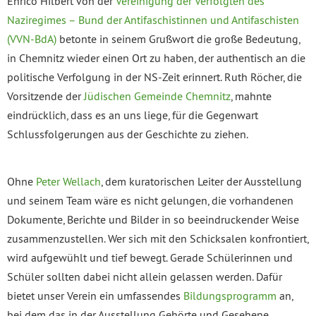
Enrico Hilbert von der
Vereinigung der Verfolgten des
Naziregimes – Bund der Antifaschistinnen und Antifaschisten
(VVN-BdA)
betonte in seinem Grußwort die große Bedeutung,
in Chemnitz wieder einen Ort zu haben, der authentisch an die
politische Verfolgung in der NS-Zeit erinnert. Ruth Röcher, die
Vorsitzende der
Jüdischen Gemeinde Chemnitz
, mahnte
eindrücklich, dass es an uns liege, für die Gegenwart
Schlussfolgerungen aus der Geschichte zu ziehen.
Ohne
Peter Wellach
, dem kuratorischen Leiter der Ausstellung
und seinem Team wäre es nicht gelungen, die vorhandenen
Dokumente, Berichte und Bilder in so beeindruckender Weise
zusammenzustellen. Wer sich mit den Schicksalen konfrontiert,
wird aufgewühlt und tief bewegt. Gerade Schülerinnen und
Schüler sollten dabei nicht allein gelassen werden. Dafür
bietet unser Verein ein umfassendes
Bildungsprogramm
an,
bei dem das in der Ausstellung Gehörte und Gesehene