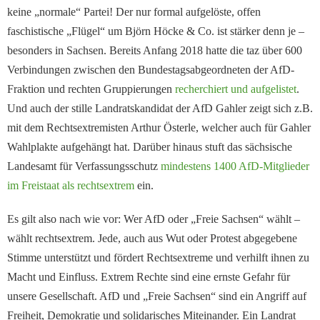
keine „normale“ Partei! Der nur formal aufgelöste, offen
faschistische „Flügel“ um Björn Höcke & Co. ist stärker denn je –
besonders in Sachsen. Bereits Anfang 2018 hatte die taz über 600
Verbindungen zwischen den Bundestagsabgeordneten der AfD-
Fraktion und rechten Gruppierungen
recherchiert und aufgelistet
.
Und auch der stille Landratskandidat der AfD Gahler zeigt sich z.B.
mit dem Rechtsextremisten Arthur Österle, welcher auch für Gahler
Wahlplakte aufgehängt hat. Darüber hinaus stuft das sächsische
Landesamt für Verfassungsschutz
mindestens 1400 AfD-Mitglieder
im Freistaat als rechtsextrem
ein.
Es gilt also nach wie vor: Wer AfD oder „Freie Sachsen“ wählt –
wählt rechtsextrem. Jede, auch aus Wut oder Protest abgegebene
Stimme unterstützt und fördert Rechtsextreme und verhilft ihnen zu
Macht und Einfluss. Extrem Rechte sind eine ernste Gefahr für
unsere Gesellschaft. AfD und „Freie Sachsen“ sind ein Angriff auf
Freiheit, Demokratie und solidarisches Miteinander. Ein Landrat