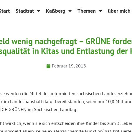
Start
Stadtrat
Kaßberg
Themen
über mich
ld wenig nachgefragt – GRÜNE forde
qualität in Kitas und Entlastung d
Februar 19, 2018
esse werden die Mittel des reformierten sächsischen Landeserzieh
 im Landeshaushalt dafür bereit standen, seien nur 10,8 Million
0/DIE GRÜNEN im Sächsischen Landtag:
ht wirklich, wenn sie sich entscheiden ihre Kinder bis zum 3. Leb
ungsgeld allein ‚keine existenzsichernde Funktion‘ hat, kritisier