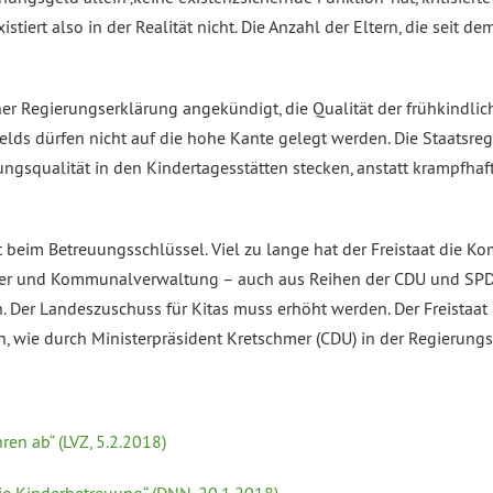
istiert also in der Realität nicht. Die Anzahl der Eltern, die sei
ner Regierungserklärung angekündigt, die Qualität der frühkindlic
lds dürfen nicht auf die hohe Kante gelegt werden. Die Staatsreg
squalität in den Kindertagesstätten stecken, anstatt krampfhaft
 beim Betreuungsschlüssel. Viel zu lange hat der Freistaat die 
ker und Kommunalverwaltung – auch aus Reihen der CDU und SPD –
n. Der Landeszuschuss für Kitas muss erhöht werden. Der Freistaa
n, wie durch Ministerpräsident Kretschmer (CDU) in der Regierung
en ab“ (LVZ, 5.2.2018)