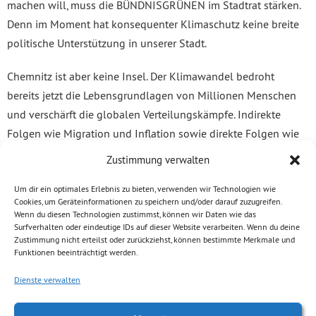
machen will, muss die BÜNDNISGRÜNEN im Stadtrat stärken.
Denn im Moment hat konsequenter Klimaschutz keine breite
politische Unterstützung in unserer Stadt.
Chemnitz ist aber keine Insel. Der Klimawandel bedroht
bereits jetzt die Lebensgrundlagen von Millionen Menschen
und verschärft die globalen Verteilungskämpfe. Indirekte
Folgen wie Migration und Inflation sowie direkte Folgen wie
Hitze, Waldsterben und Wasserknappheit treffen uns
Zustimmung verwalten
empfindlich auch auf der kommunalen Ebene. Konsequenter
Klimaschutz ist der Schlüssel zu globaler und lokaler
Um dir ein optimales Erlebnis zu bieten, verwenden wir Technologien wie
Cookies, um Geräteinformationen zu speichern und/oder darauf zuzugreifen.
Gerechtigkeit.
Wenn du diesen Technologien zustimmst, können wir Daten wie das
Surfverhalten oder eindeutige IDs auf dieser Website verarbeiten. Wenn du deine
Zustimmung nicht erteilst oder zurückziehst, können bestimmte Merkmale und
Funktionen beeinträchtigt werden.
Dienste verwalten