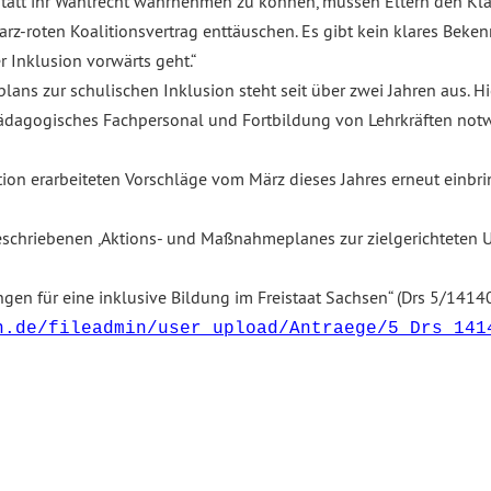
tatt ihr Wahlrecht wahrnehmen zu können, müssen Eltern den Kla
rz-roten Koalitionsvertrag enttäuschen. Es gibt kein klares Beke
r Inklusion vorwärts geht.“
ns zur schulischen Inklusion steht seit über zwei Jahren aus. Hie
agogisches Fachpersonal und Fortbildung von Lehrkräften notwe
on erarbeiteten Vorschläge vom März dieses Jahres erneut einbri
schriebenen ,Aktions- und Maßnahmeplanes zur zielgerichteten 
für eine inklusive Bildung im Freistaat Sachsen“ (Drs 5/14140
n.de/fileadmin/user_upload/Antraege/5_Drs_141