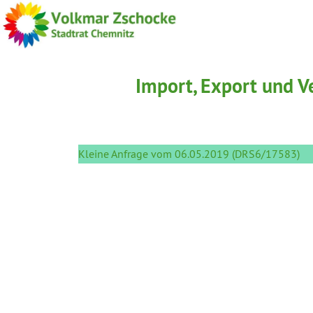
Import, Export und V
Kleine Anfrage vom 06.05.2019 (DRS6/17583)