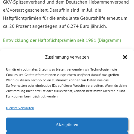
GKV-Spitzenverband und dem Deutschen Hebammenverband
e.V. vorerst gescheitert. Daraufhin sind im Juli die
Haftpflichtprämien für die ambulante Geburtshilfe erneut um
ca. 20 Prozent angestiegen, auf 6.274 Euro jährlich.
Entwicklung der Haftpflichtprämien seit 1981 (Diagramm)
Die GRÜNE-Landtagsfraktion war im Juli 2015 vier Tage auf
Zustimmung verwalten
Hebammen-Tour quer durch Sachsen unterwegs. Wir haben
Um dir ein optimales Erlebnis zu bieten, verwenden wir Technologien wie
vor allem die Regionen im Freistaat besucht, die laut
Cookies, um Geräteinformationen zu speichern und/oder darauf zuzugreifen.
Einschätzung des Sächsischen Hebammenverbandes e. V.
Wenn du diesen Technologien zustimmst, können wir Daten wie das
Surfverhalten oder eindeutige IDs auf dieser Website verarbeiten. Wenn du deine
unter einem besonders gravierenden Mangel an Hebammen
Zustimmung nicht erteilst oder zurückziehst, können bestimmte Merkmale und
leiden.
Funktionen beeinträchtigt werden.
Dienste verwalten
Mehr zur Hebammen-Tour 2015
GRÜNER Antrag „Ambulante Geburtshilfe und
Akzeptieren
Hebammenversorgung in Sachsen sicherstellen“ (Drs. 6/1874)