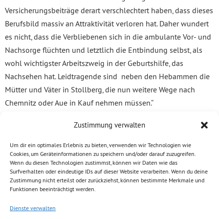
Versicherungsbeiträge derart verschlechtert haben, dass dieses
Berufsbild massiv an Attraktivität verloren hat. Daher wundert
es nicht, dass die Verbliebenen sich in die ambulante Vor- und
Nachsorge flüchten und letztlich die Entbindung selbst, als
wohl wichtigster Arbeitszweig in der Geburtshilfe, das
Nachsehen hat. Leidtragende sind neben den Hebammen die
Mütter und Väter in Stollberg, die nun weitere Wege nach
Chemnitz oder Aue in Kauf nehmen müssen.“
Zustimmung verwalten
„Wie lange will der Freistaat noch zuschauen, um für den
Hebammenmangel Lösungen zu finden? Auch wenn alle
Um dir ein optimales Erlebnis zu bieten, verwenden wir Technologien wie
Aktivitäten unserer Fraktion auf diesem Gebiet seitens der
Cookies, um Geräteinformationen zu speichern und/oder darauf zuzugreifen.
Wenn du diesen Technologien zustimmst, können wir Daten wie das
Landesregierung bisher ignoriert wurden, werden wir im am
Surfverhalten oder eindeutige IDs auf dieser Website verarbeiten. Wenn du deine
Ball bleiben und weiter Druck machen“, so Volkmar Zschocke,
Zustimmung nicht erteilst oder zurückziehst, können bestimmte Merkmale und
Funktionen beeinträchtigt werden.
der auch gesundheitspolitischer Sprecher der GRÜNEN im
Landtag ist.
Dienste verwalten