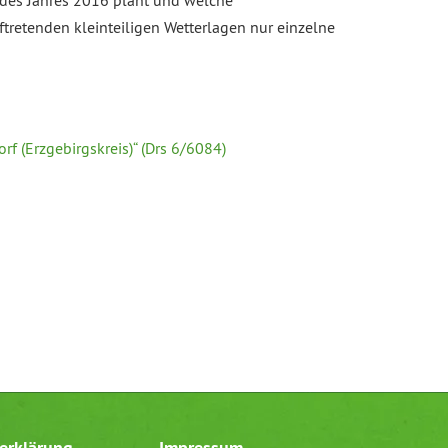
r des Jahres 2016 plant und welche
tretenden kleinteiligen Wetterlagen nur einzelne
f (Erzgebirgskreis)“ (Drs 6/6084)
erklärung
Impressum