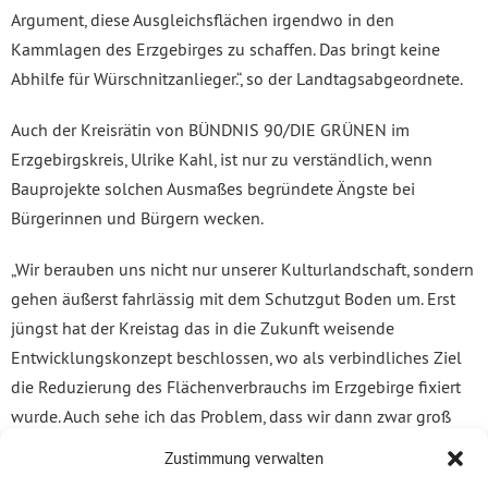
Argument, diese Ausgleichsflächen irgendwo in den
Kammlagen des Erzgebirges zu schaffen. Das bringt keine
Abhilfe für Würschnitzanlieger.“, so der Landtagsabgeordnete.
Auch der Kreisrätin von BÜNDNIS 90/DIE GRÜNEN im
Erzgebirgskreis, Ulrike Kahl, ist nur zu verständlich, wenn
Bauprojekte solchen Ausmaßes begründete Ängste bei
Bürgerinnen und Bürgern wecken.
„Wir berauben uns nicht nur unserer Kulturlandschaft, sondern
gehen äußerst fahrlässig mit dem Schutzgut Boden um. Erst
jüngst hat der Kreistag das in die Zukunft weisende
Entwicklungskonzept beschlossen, wo als verbindliches Ziel
die Reduzierung des Flächenverbrauchs im Erzgebirge fixiert
wurde. Auch sehe ich das Problem, dass wir dann zwar groß
angelegte Gewerbegebiete haben, aber möglicherweise die
Zustimmung verwalten
dazu nötigen Fachkräfte fehlen. Denn um jene ist in allen