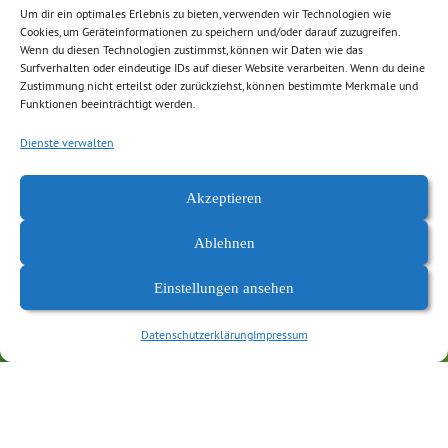
Regionen unseres Landes ein harter Wettbewerb entbrannt.“
Um dir ein optimales Erlebnis zu bieten, verwenden wir Technologien wie
Cookies, um Geräteinformationen zu speichern und/oder darauf zuzugreifen.
Wenn du diesen Technologien zustimmst, können wir Daten wie das
Die Fraktion BÜNDNIS 90/DIE GRÜNEN im Sächsischen
Surfverhalten oder eindeutige IDs auf dieser Website verarbeiten. Wenn du deine
Zustimmung nicht erteilst oder zurückziehst, können bestimmte Merkmale und
Landtag hat aktuell einen Gesetzentwurf zur Begrenzung des
Funktionen beeinträchtigt werden.
Flächenverbrauchs vorgelegt:
http://edas.landtag.sachsen.de/viewer.aspx?
Dienste verwalten
dok_nr=14409&dok_art=Drs&leg_per=6&pos_dok=0&dok_id
=undefined
Akzeptieren
Ablehnen
Einstellungen ansehen
Datenschutzerklärung
Impressum