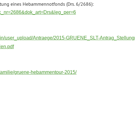
tung eines Hebammennotfonds (Drs. 6/2686):
dok_nr=2686&dok_art=Drs&leg_per=6
admin/user_upload/Antraege/2015-GRUENE_SLT-Antrag_Stellun
en.pdf
/familie/gruene-hebammentour-2015/