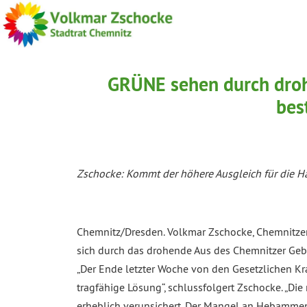
GRÜNE sehen durch droh
bes
Zschocke: Kommt der höhere Ausgleich für die Haf
Chemnitz/Dresden. Volkmar Zschocke, Chemnitze
sich durch das drohende Aus des Chemnitzer Gebu
„Der Ende letzter Woche von den Gesetzlichen Kr
tragfähige Lösung“, schlussfolgert Zschocke. „D
erheblich verunsichert. Der Mangel an Hebammen