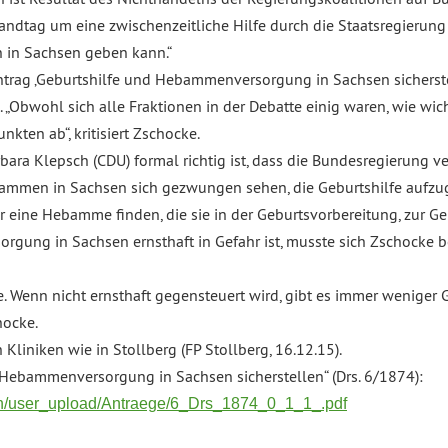
dtag um eine zwischenzeitliche Hilfe durch die Staatsregierung 
in Sachsen geben kann.“
trag ‚Geburtshilfe und Hebammenversorgung in Sachsen sicherstel
Obwohl sich alle Fraktionen in der Debatte einig waren, wie wic
kten ab“, kritisiert Zschocke.
ra Klepsch (CDU) formal richtig ist, dass die Bundesregierung vera
mmen in Sachsen sich gezwungen sehen, die Geburtshilfe aufzug
ine Hebamme finden, die sie in der Geburtsvorbereitung, zur Ge
gung in Sachsen ernsthaft in Gefahr ist, musste sich Zschocke
. Wenn nicht ernsthaft gegensteuert wird, gibt es immer wenige
hocke.
liniken wie in Stollberg (FP Stollberg, 16.12.15).
ebammenversorgung in Sachsen sicherstellen“ (Drs. 6/1874):
min/user_upload/Antraege/6_Drs_1874_0_1_1_.pdf