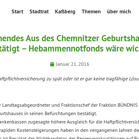
Start
Stadtrat
Kaßberg
Themen
über mich
endes Aus des Chemnitzer Geburtsha
tätigt – Hebammennotfonds wäre wic
Januar 21, 2016
tpflichtversicherung zu spät oder ist er
gar
keine tragfähige Lös
r Landtagsabgeordneter und Fraktionschef der Fraktion BÜNDNIS
rtshauses in seinen Befürchtungen bestätigt.
ankenkassen zugesagte höhere Ausgleich für die Haftpflichtversic
ie rapiden Kostensteigerungen haben in den vergangenen Jahren d
 ist Resultat des Nichthandelns der Regierungskoalitionen auf B