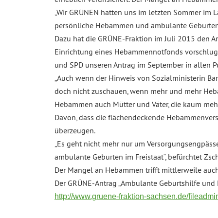
„Wir GRÜNEN hatten uns im letzten Sommer im Lan
persönliche Hebammen und ambulante Geburten 
Dazu hat die GRÜNE-Fraktion im Juli 2015 den An
Einrichtung eines Hebammennotfonds vorschlug. „
und SPD unseren Antrag im September in allen Pun
„Auch wenn der Hinweis von Sozialministerin Barba
doch nicht zuschauen, wenn mehr und mehr Heba
Hebammen auch Mütter und Väter, die kaum mehr e
Davon, dass die flächendeckende Hebammenversor
überzeugen.
„Es geht nicht mehr nur um Versorgungsengpässe
ambulante Geburten im Freistaat“, befürchtet Zsc
Der Mangel an Hebammen trifft mittlerweile auch K
Der GRÜNE-Antrag „Ambulante Geburtshilfe und H
http://www.gruene-fraktion-sachsen.de/filead