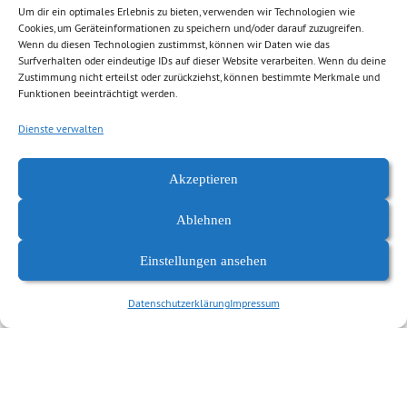
MdL (BÜNDNIS 90/DIE GRÜNEN Landtag Baden-Württemberg),
Um dir ein optimales Erlebnis zu bieten, verwenden wir Technologien wie
Cookies, um Geräteinformationen zu speichern und/oder darauf zuzugreifen.
Ursula Nonnemacher MdL (Fraktionsvorsitzende und
Wenn du diesen Technologien zustimmst, können wir Daten wie das
Sprecherin für Gesundheit, BÜNDNIS 90/DIE GRÜNEN Landtag
Surfverhalten oder eindeutige IDs auf dieser Website verarbeiten. Wenn du deine
Zustimmung nicht erteilst oder zurückziehst, können bestimmte Merkmale und
Brandenburg), Dr. Kirsten Kappert-Gonther MdB (Obfrau im
Funktionen beeinträchtigt werden.
Ausschuss für Gesundheit, BÜNDNIS 90/DIE GRÜNEN
Bundestagsfraktion), Volkmar Zschocke MdL (Sprecher für
Dienste verwalten
Gesundheit, BÜNDNIS 90/DIE GRÜNEN Landtag Sachsen),
Babett Pfefferlein MdL (Sprecherin für Gesundheit, BÜNDNIS
Akzeptieren
90/DIE GRÜNEN Landtag Thüringen), Maria Klein-Schmeink
Ablehnen
MdB (Sprecherin für Gesundheit, BÜNDNIS 90/DIE GRÜNEN
Bundestagsfraktion), Kordula Schulz-Asche MdB (Sprecherin
Einstellungen ansehen
für Pflegepolitik, BÜNDNIS 90/DIE GRÜNEN
Bundestagsfraktion)
Datenschutzerklärung
Impressum