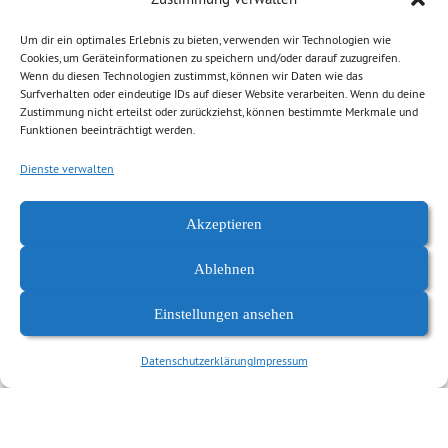
Förderung der Auseinandersetzung mit dem
Nationalsozialismus durch die Gedenkstättenstiftung, die
Um dir ein optimales Erlebnis zu bieten, verwenden wir Technologien wie
Cookies, um Geräteinformationen zu speichern und/oder darauf zuzugreifen.
Erhöhung der interkulturellen Kompetenz bei Polizei und
Wenn du diesen Technologien zustimmst, können wir Daten wie das
Verwaltung sowie ein Bildungsfreistellungsgesetz für Sachsen,
Surfverhalten oder eindeutige IDs auf dieser Website verarbeiten. Wenn du deine
Zustimmung nicht erteilst oder zurückziehst, können bestimmte Merkmale und
dass ausdrücklich auch die politische Bildung einschließt.
Funktionen beeinträchtigt werden.
>> Positionspapier ‚Aufbruch in der politischen Bildung in
Dienste verwalten
Sachsen‘
https://www.gruene-fraktion-
Akzeptieren
sachsen.de/fileadmin/user_upload/Positionspapiere/PP_Pol
it.Bild_2016_03_10.pdf
Ablehnen
Pressemitteilung | 10.03.2016
Einstellungen ansehen
Datenschutzerklärung
Impressum