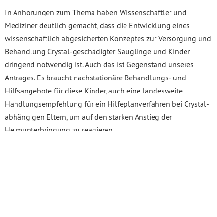
In Anhörungen zum Thema haben Wissenschaftler und
Mediziner deutlich gemacht, dass die Entwicklung eines
wissenschaftlich abgesicherten Konzeptes zur Versorgung und
Behandlung Crystal-geschädigter Säuglinge und Kinder
dringend notwendig ist. Auch das ist Gegenstand unseres
Antrages. Es braucht nachstationäre Behandlungs- und
Hilfsangebote für diese Kinder, auch eine landesweite
Handlungsempfehlung für ein Hilfeplanverfahren bei Crystal-
abhängigen Eltern, um auf den starken Anstieg der
Heimunterbringung zu reagieren.
Und natürlich müssen Umsetzung und Wirkung, der im 10-
Punkte-Plan benannten Maßnahmen auch evaluiert werden.
Nach 4 Jahren ist der richtige Zeitpunkt dafür jetzt. Ich bitte um
Unterstützung zu unserem Antrag.