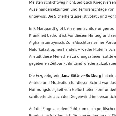
Meisten schlichtweg nicht, lediglich Kriegsverse
Auseinandersetzungen und Terroranschläge von I
ungewiss. Die Sicherheitslage ist volatil und vor 
Erik Marquardt gibt bei seinen Schilderungen zu
Krankheit bedroht ist. Vor diesem Hintergrund sei
Afghanistan zynisch. Zum Abschluss seines Vortrag
Naturkatastrophen handelt – weder Fluten, noch
Anstatt diese Menschen zu drangsalieren, sollte 
gegebenen Zeitpunkt ihr Land wieder aufzubaue
Die Erzgebirglerin
Jana Büttner-Roßberg
hat eine
Antrieb und Motivation für diesen Schritt war da
Hoffnungslosigkeit von Geflüchteten konfrontiert,
schilderte sie auch den Gegenwind im persönlic
Auf die Frage aus dem Publikum nach politischer
Bundestagsfraktion sich für eine Änderung der Si