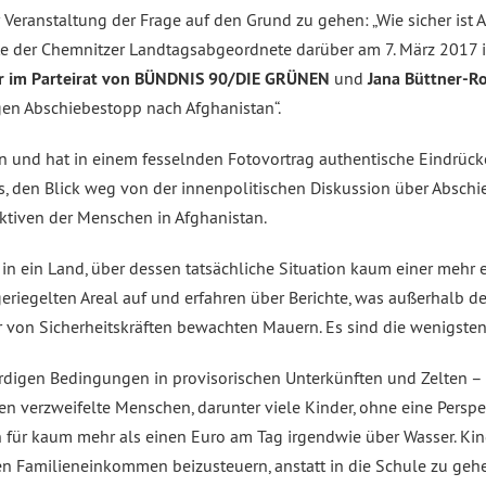
 Veranstaltung der Frage auf den Grund zu gehen: „Wie sicher ist A
ierte der Chemnitzer Landtagsabgeordnete darüber am 7. März 201
ker im Parteirat von BÜNDNIS 90/DIE GRÜNEN
und
Jana Büttner-Ro
gen Abschiebestopp nach Afghanistan“.
n und hat in einem fesselnden Fotovortrag authentische Eindrück
 es, den Blick weg von der innenpolitischen Diskussion über Abschi
tiven der Menschen in Afghanistan.
n ein Land, über dessen tatsächliche Situation kaum einer mehr e
eriegelten Areal auf und erfahren über Berichte, was außerhalb d
er von Sicherheitskräften bewachten Mauern. Es sind die wenigsten
igen Bedingungen in provisorischen Unterkünften und Zelten – a
ben verzweifelte Menschen, darunter viele Kinder, ohne eine Perspe
en für kaum mehr als einen Euro am Tag irgendwie über Wasser. Ki
 Familieneinkommen beizusteuern, anstatt in die Schule zu gehen