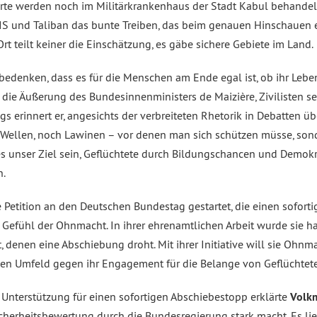
hrte werden noch im Militärkrankenhaus der Stadt Kabul behandelt
S und Taliban das bunte Treiben, das beim genauen Hinschauen 
Ort teilt keiner die Einschätzung, es gäbe sichere Gebiete im Land.
 bedenken, dass es für die Menschen am Ende egal ist, ob ihr Leb
 die Äußerung des Bundesinnenministers de Maizière, Zivilisten se
s erinnert er, angesichts der verbreiteten Rhetorik in Debatten üb
 Wellen, noch Lawinen – vor denen man sich schützen müsse, son
es unser Ziel sein, Geflüchtete durch Bildungschancen und Demokr
n.
 Petition an den Deutschen Bundestag gestartet, die einen sofort
s Gefühl der Ohnmacht. In ihrer ehrenamtlichen Arbeit wurde sie 
 denen eine Abschiebung droht. Mit ihrer Initiative will sie Ohnm
hen Umfeld gegen ihr Engagement für die Belange von Geflüchtet
 Unterstützung für einen sofortigen Abschiebestopp erklärte
Volk
cherheitsbewertung durch die Bundesregierung stark macht. Es lie