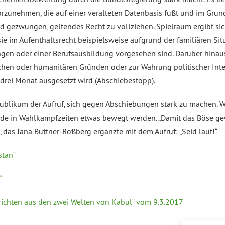
rzunehmen, die auf einer veralteten Datenbasis fußt und im Grund
nd gezwungen, geltendes Recht zu vollziehen. Spielraum ergibt sich
sie im Aufenthaltsrecht beispielsweise aufgrund der familiären Si
tungen oder einer Berufsausbildung vorgesehen sind. Darüber hina
chen oder humanitären Gründen oder zur Wahrung politischer Int
drei Monat ausgesetzt wird (Abschiebestopp).
blikum der Aufruf, sich gegen Abschiebungen stark zu machen. We
ade in Wahlkampfzeiten etwas bewegt werden. „Damit das Böse gewi
 das Jana Büttner-Roßberg ergänzte mit dem Aufruf: „Seid laut!“
stan“
“
chrichten aus den zwei Welten von Kabul“ vom 9.3.2017