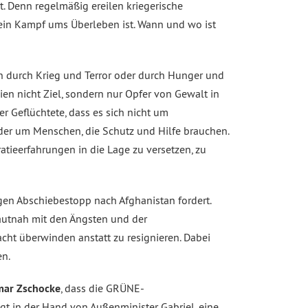
. Denn regelmäßig ereilen kriegerische
ein Kampf ums Überleben ist. Wann und wo ist
en durch Krieg und Terror oder durch Hunger und
ien nicht Ziel, sondern nur Opfer von Gewalt in
er Geflüchtete, dass es sich nicht um
der um Menschen, die Schutz und Hilfe brauchen.
atieerfahrungen in die Lage zu versetzen, zu
igen Abschiebestopp nach Afghanistan fordert.
hautnah mit den Ängsten und der
acht überwinden anstatt zu resignieren. Dabei
en.
mar Zschocke
, dass die GRÜNE-
gt in der Hand von Außenminister Gabriel, eine