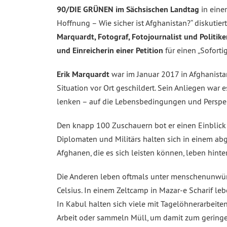
90/DIE GRÜNEN im Sächsischen Landtag
in einer
Hoffnung – Wie sicher ist Afghanistan?“ diskut
Marquardt, Fotograf, Fotojournalist und Politi
und Einreicherin einer Petition
für einen „Soforti
Erik Marquardt
war im Januar 2017 in Afghanista
Situation vor Ort geschildert. Sein Anliegen war
lenken – auf die Lebensbedingungen und Perspek
Den knapp 100 Zuschauern bot er einen Einblick i
Diplomaten und Militärs halten sich in einem abg
Afghanen, die es sich leisten können, leben hint
Die Anderen leben oftmals unter menschenunwürd
Celsius. In einem Zeltcamp in Mazar-e Scharif le
In Kabul halten sich viele mit Tagelöhnerarbeit
Arbeit oder sammeln Müll, um damit zum geringen