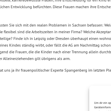
ildete, karrierebewusste Frauen, Ihre Entscheidung für ein Kind er
flichen Entwicklung befürchten. Diese Frauen machen ihre Entsche
sten Sie sich mit den realen Problemen in Sachsen befassen: Welch
 flexibel sind die Arbeitszeiten in meiner Firma? Welche Akzeptan
eilige? Finde ich in Leipzig oder Dresden überhaupt einen wohnor
eines Kindes ständig wirbt, oder fällt die AG am Nachmittag scho
gend die Frauen, die die Kinder nach einer Trennung allein durc
r Alleinerziehenden gilt übrigens als arm.
hat uns ja ihr frauenpolitischer Experte Spangenberg im letzten P
Um dir ein op
Geräteinform