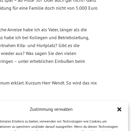
st spät – ab Mitte 30? Oder auch gar nicht? Ganz
idung für eine Familie doch nicht von 5.000 Euro
e Anreize habe ich als Vater, länger als die
z habe ich bei Kollegen und Betriebsleitung,
tnahen Kita- und Hortplatz? Gibt es die
n wieder aus? Was sagen Sie den vielen
hbringen – unter erheblichen Einbußen beim
lenum erklärt. Kurzum Herr Wendt. So wird das nix
Zustimmung verwalten
timales Erlebnis zu bieten, verwenden wir Technologien wie Cookies, um
ationen zu speichern und/oder darauf zuzugreifen. Wenn du diesen Technologien