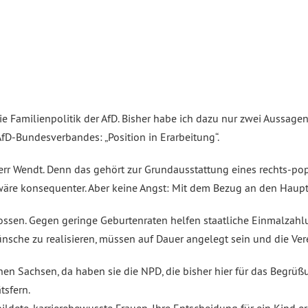
e Familienpolitik der AfD. Bisher habe ich dazu nur zwei Aussagen
fD-Bundesverbandes: „Position in Erarbeitung“.
err Wendt. Denn das gehört zur Grundausstattung eines rechts-po
äre konsequenter. Aber keine Angst: Mit dem Bezug an den Hauptw
ossen. Gegen geringe Geburtenraten helfen staatliche Einmalzahlu
che zu realisieren, müssen auf Dauer angelegt sein und die Verei
en Sachsen, da haben sie die NPD, die bisher hier für das Begrüß
tsfern.