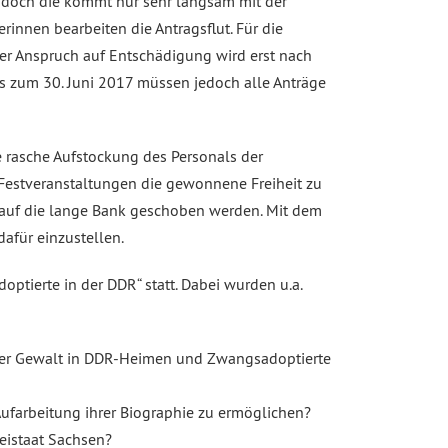
g, doch die kommt nur sehr langsam mit der
innen bearbeiten die Antragsflut. Für die
 der Anspruch auf Entschädigung wird erst nach
is zum 30. Juni 2017 müssen jedoch alle Anträge
e rasche Aufstockung des Personals der
f Festveranstaltungen die gewonnene Freiheit zu
, auf die lange Bank geschoben werden. Mit dem
afür einzustellen.
tierte in der DDR“ statt. Dabei wurden u.a.
rter Gewalt in DDR-Heimen und Zwangsadoptierte
farbeitung ihrer Biographie zu ermöglichen?
reistaat Sachsen?