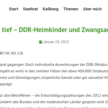
Start
Stadtrat
Kaßberg
Themen
über mich
 tief – DDR-Heimkinder und Zwangsa
Januar 29, 2015
 BY NC ND 2.0)
 Land gegangen. Doch individuelle Auswirkungen der DDR-Diktatur s
rgeht es wohl in den meisten Fällen den etwa 400.000 Ostdeutsc
rest und Demütigungen, körperliche Gewalt oder gar sexueller Mi
geprägt.
 für alle Betroffenen – die Entschädigungszahlungen des 2012 ei
s Geldern des Bundes und der ostdeutschen Länder gespeist wird.