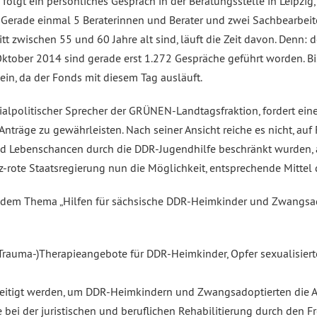
olgt ein persönliches Gespräch in der Beratungsstelle in Leipzi
 Gerade einmal 5 Beraterinnen und Berater und zwei Sachbearbeiter
tt zwischen 55 und 60 Jahre alt sind, läuft die Zeit davon. Denn:
Oktober 2014 sind gerade erst 1.272 Gespräche geführt worden. B
ein, da der Fonds mit diesem Tag ausläuft.
ialpolitischer Sprecher der GRÜNEN-Landtagsfraktion, fordert ein
Anträge zu gewährleisten. Nach seiner Ansicht reiche es nicht, au
 und Lebenschancen durch die DDR-Jugendhilfe beschränkt wurden
-rote Staatsregierung nun die Möglichkeit, entsprechende Mittel d
dem Thema „Hilfen für sächsische DDR-Heimkinder und Zwangsadop
(Trauma-)Therapieangebote für DDR-Heimkinder, Opfer sexualisie
itigt werden, um DDR-Heimkindern und Zwangsadoptierten die Au
bei der juristischen und beruflichen Rehabilitierung durch den F