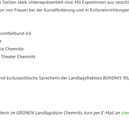
tellen stark unterrepräsentiert sind. Mit Expertinnen aus versch
ation von Frauen bei der Kunstförderung und in Kultureinrichtung
ünstlerbund e.V.
z
ule Chemnitz
ie Theater Chemnitz
de und kulturpolitische Sprecherin der Landtagsfraktion BÜNDNIS
beiterin im GRÜNEN Landtagsbüro Chemnitz,
kurz per E-Mail an
che