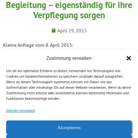
Begleitung – eigenständig für ihre
Verpflegung sorgen
April 29, 2015
Kleine Anfrage vom 8. April 2015:
Zustimmung verwalten
Ermittlung der Höhe der Verpflegungspauschale für
Bewohnerinnen und Bewohner von Außenwohngruppen (§§
Um dir ein optimales Erlebnis zu bieten, verwenden wir Technologien wie
53, 54 Abs. 1 SGB XII i.V.m. § 55 Abs. 2 Nr. 6 SGB IX), die – unter
Cookies, um Geräteinformationen zu speichern und/oder darauf zuzugreifen.
Wenn du diesen Technologien zustimmst, können wir Daten wie das
Anleitung und Begleitung – eigenständig für ihre Verpflegung
Surfverhalten oder eindeutige IDs auf dieser Website verarbeiten. Wenn du deine
sorgen (Drs 6/1330)
Zustimmung nicht erteilst oder zurückziehst, können bestimmte Merkmale und
Funktionen beeinträchtigt werden.
Dienste verwalten
Akzeptieren