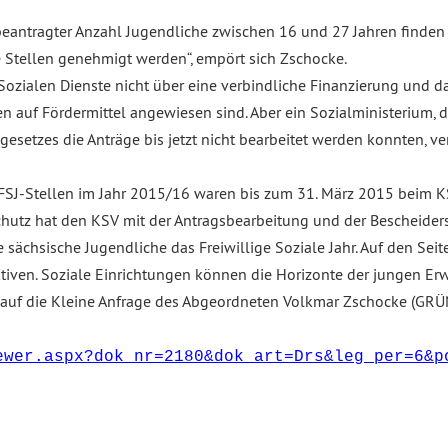
 beantragter Anzahl Jugendliche zwischen 16 und 27 Jahren finden 
 Stellen genehmigt werden“, empört sich Zschocke.
 Sozialen Dienste nicht über eine verbindliche Finanzierung und d
en auf Fördermittel angewiesen sind. Aber ein Sozialministerium, d
esetzes die Anträge bis jetzt nicht bearbeitet werden konnten, ver
r FSJ-Stellen im Jahr 2015/16 waren bis zum 31. März 2015 beim K
chutz hat den KSV mit der Antragsbearbeitung und der Bescheiders
he sächsische Jugendliche das Freiwillige Soziale Jahr. Auf den
iven. Soziale Einrichtungen können die Horizonte der jungen Er
 auf die Kleine Anfrage des Abgeordneten Volkmar Zschocke (GRÜNE
ewer.aspx?dok_nr=2180&dok_art=Drs&leg_per=6&p