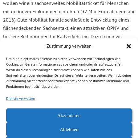
wollen wir ein sachsenweites Mobilitätsticket für Menschen
mit geringem Einkommen einführen (32 Mio. Euro ab dem Jahr
2016). Gute Mobilität für alle schließt die Entwicklung eines
flächendeckenden Sachsentakt, einen attraktiven ÖPNV und
bessere Bedingungen für Radverkehr ein. Dazu legen wir
mehrere Änderungsanträge vor.“
Zustimmung verwalten
„Die Leistungsfähigkeit der Verwaltung und insb. der Polizei
Um dir ein optimales Erlebnis zu bieten, verwenden wir Technologien wie
Cookies, um Geräteinformationen zu speichern und/oder darauf zuzugreifen.
darf nicht aus den Augen verloren werden. Das Versprechen
Wenn du diesen Technologien zustimmst, können wir Daten wie das
der Koalition für mehr Sicherheit erfüllt sie nur halbherzig. Wir
Surfverhalten oder eindeutige IDs auf dieser Website verarbeiten. Wenn du deine
Zustimmung nicht erteilst oder zurückziehst, können bestimmte Merkmale und
wollen den unter der CDU/FDP-Staatsregierung verschärften
Funktionen beeinträchtigt werden.
Stellenabbau bei der Polizei wirklich stoppen und jährlich 600
Dienste verwalten
Polizeibeamte einstellen und nicht nur 400. Zudem fordern wir
ein Personalentwicklungskonzept und schlagen die
Akzeptieren
Streichung der Vermerke ‚Keine Wiederbesetzung‘ bei Polizei,
Hochschule und Justiz vor.“
Ablehnen