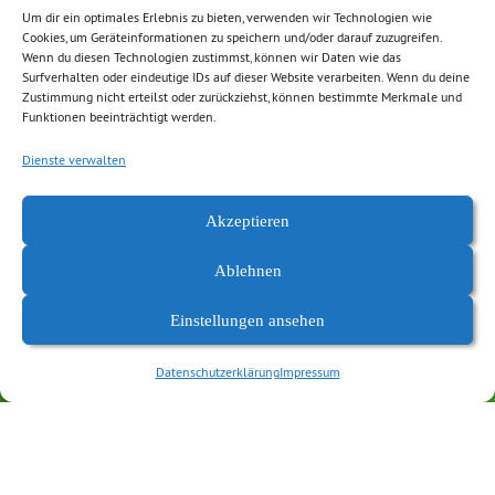
eine Vorreiterrolle einnimmt. In seiner großen und modernen
Um dir ein optimales Erlebnis zu bieten, verwenden wir Technologien wie
Cookies, um Geräteinformationen zu speichern und/oder darauf zuzugreifen.
Milchviehanlage fällt viel Gülle an. Diese enthält wichtige
Wenn du diesen Technologien zustimmst, können wir Daten wie das
Nährstoffe wie Stickstoff, Phosphor und Kalium. Doch Zuviel
Surfverhalten oder eindeutige IDs auf dieser Website verarbeiten. Wenn du deine
Zustimmung nicht erteilst oder zurückziehst, können bestimmte Merkmale und
dieser Nährstoffe im Boden und Grundwasser können aber zu
Funktionen beeinträchtigt werden.
Gewässerverschmutzung und Düngebeschränkungen führen.
Wir waren uns einig, dass eine zukunftsfähige und resiliente
Dienste verwalten
Landwirtschaft gemeinsame Anstrengungen zur Lösung dieser
Konflikte und neuartige Ansätze erfordert.
Akzeptieren
Ablehnen
Einstellungen ansehen
Datenschutzerklärung
Impressum