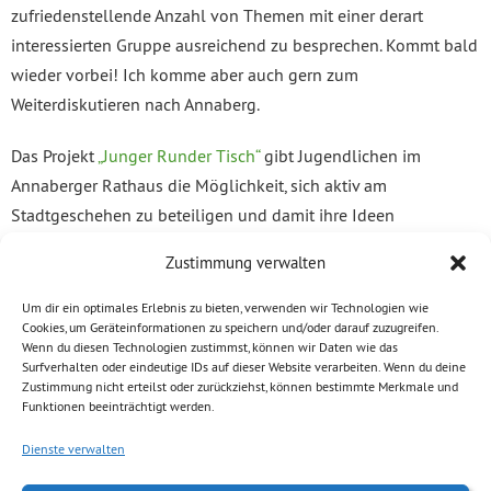
zufriedenstellende Anzahl von Themen mit einer derart
interessierten Gruppe ausreichend zu besprechen. Kommt bald
wieder vorbei! Ich komme aber auch gern zum
Weiterdiskutieren nach Annaberg.
Das Projekt
„Junger Runder Tisch“
gibt Jugendlichen im
Annaberger Rathaus die Möglichkeit, sich aktiv am
Stadtgeschehen zu beteiligen und damit ihre Ideen
einzubringen und umsetzen. Es versteht sich als Plattform „Von
Zustimmung verwalten
Jugendlichen für Jugendliche“.
Um dir ein optimales Erlebnis zu bieten, verwenden wir Technologien wie
Ihr habt ebenfalls Interesse an einem
Cookies, um Geräteinformationen zu speichern und/oder darauf zuzugreifen.
Landtagsbesuch?
Wenn du diesen Technologien zustimmst, können wir Daten wie das
Surfverhalten oder eindeutige IDs auf dieser Website verarbeiten. Wenn du deine
Zustimmung nicht erteilst oder zurückziehst, können bestimmte Merkmale und
Mich besuchen regelmäßig Gruppen im Landtag. Melden Sie
Funktionen beeinträchtigt werden.
sich bei Interesse gern bei meinem Team unter
Dienste verwalten
chemnitz@volkmar-zschocke.de oder besuchen Sie die
öffentlichen Führungen
ohne Anmeldung am Landtag.