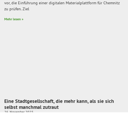
vor, die Einführung einer digitalen Materialplattform für Chemnitz
zu prüfen. Ziel
Mehr lesen »
Eine Stadtgesellschaft, die mehr kann, als sie sich
selbst manchmal zutraut
26. November 2025
Das ist ein Bild von der Eröffnung des Kulturhauptstadtjahres im
Januar 2025. In unserer Fraktionserklärung zur heutigen