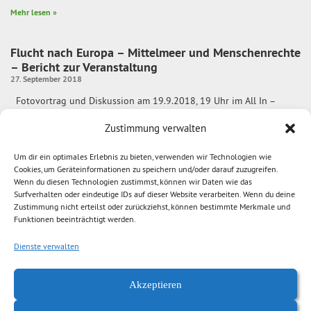
Mehr lesen »
Flucht nach Europa – Mittelmeer und Menschenrechte
– Bericht zur Veranstaltung
27. September 2018
Fotovortrag und Diskussion am 19.9.2018, 19 Uhr im All In –
Bürgerhaus am Rosenhof, Chemnitz „Wir reisen gern
Zustimmung verwalten
Mehr lesen »
Um dir ein optimales Erlebnis zu bieten, verwenden wir Technologien wie
Cookies, um Geräteinformationen zu speichern und/oder darauf zuzugreifen.
Flucht nach Europa – Mittelmeer und Menschenrechte
Wenn du diesen Technologien zustimmst, können wir Daten wie das
3. September 2018
Surfverhalten oder eindeutige IDs auf dieser Website verarbeiten. Wenn du deine
Zustimmung nicht erteilst oder zurückziehst, können bestimmte Merkmale und
Fotovortrag mit Podiumsdiskussion am 19. September 2018, 19-21
Funktionen beeinträchtigt werden.
Uhr im All In-Bürgerhaus am Rosenhof (Rosenhof 14, 09111
Chemnitz)
Dienste verwalten
Mehr lesen »
1
2
3
4
5
Akzeptieren