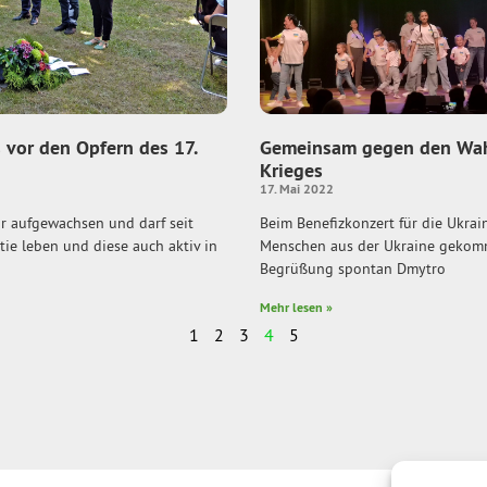
 vor den Opfern des 17.
Gemeinsam gegen den Wah
Krieges
17. Mai 2022
tur aufgewachsen und darf seit
Beim Benefizkonzert für die Ukrain
ie leben und diese auch aktiv in
Menschen aus der Ukraine gekomm
Begrüßung spontan Dmytro
Mehr lesen »
1
2
3
4
5