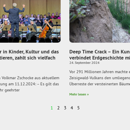
r in Kinder, Kultur und das
Deep Time Crack – Ein Kun
ieren, zahlt sich vielfach
verbindet Erdgeschichte m
24. September 2024
Vor 291 Millionen Jahren machte 
n Volkmar Zschocke aus aktuellem
Zeisigwald-Vulkans den umliegend
tzung am 11.12.2024: – Es gilt das
Überreste der versteinerten Bäume
hr geehrter
Mehr lesen »
1
2
3
4
5