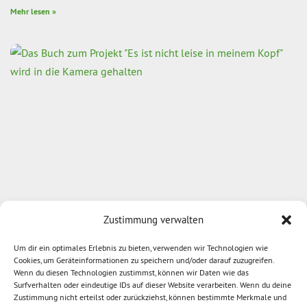
Mehr lesen »
Zustimmung verwalten
Erzgebirge – weltoffen, fremdenfreundlich und
Um dir ein optimales Erlebnis zu bieten, verwenden wir Technologien wie
hilfsbereit
Cookies, um Geräteinformationen zu speichern und/oder darauf zuzugreifen.
14. Juli 2023
Wenn du diesen Technologien zustimmst, können wir Daten wie das
Surfverhalten oder eindeutige IDs auf dieser Website verarbeiten. Wenn du deine
Fremdenfeindliche Aufmärsche gegen Unterkünfte für Geflüchtete,
Zustimmung nicht erteilst oder zurückziehst, können bestimmte Merkmale und