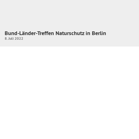
Bund-Länder-Treffen Naturschutz in Berlin
8. Juli 2022
Heute habe ich mich mit Abgeordneten und Mitarbeitenden der
BÜNDNISGRÜNEN Fraktionen aus den Ländern im Bundestag
getroffen. Dort haben wir
Mehr lesen »
1
2
3
4
5