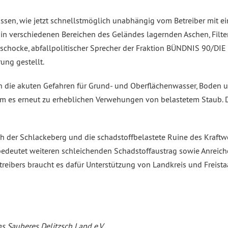
sen, wie jetzt schnellstmöglich unabhängig vom Betreiber mit ei
n verschiedenen Bereichen des Geländes lagernden Aschen, Filt
Zschocke, abfallpolitischer Sprecher der Fraktion BÜNDNIS 90/DI
rung gestellt.
lich die akuten Gefahren für Grund- und Oberflächenwasser, Bode
m es erneut zu erheblichen Verwehungen von belastetem Staub. D
ch der Schlackeberg und die schadstoffbelastete Ruine des Kraftw
edeutet weiteren schleichenden Schadstoffaustrag sowie Anrei
reibers braucht es dafür Unterstützung von Landkreis und Freista
s Sauberes Delitzsch Land e.V