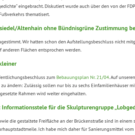
edichte“ eingebracht. Diskutiert wurde auch über den von der F
Fußverkehrs thematisert.
siedel/Altenhain ohne Bündnisgrüne Zustimmung be
ugestimmt. Wir hatten schon den Aufstellungsbeschluss nicht mit
f anderen Flächen entsprochen werden.
kleiner
fentlichungsbeschluss zum
Bebauungsplan Nr. 21/04
. Auf unsere
 zu ändern: Zulässig sollen nur bis zu sechs Einfamilienhäuser m
 gesetzte Rahmen wird weiter eingehalten.
formationsstele für die Skulpturengruppe „Lobged
wie die gestaltete Freifläche an der Brückenstraße sind in einem s
hauptstadtmeile. Ich habe mich daher für Sanierungsmittel vom Fr