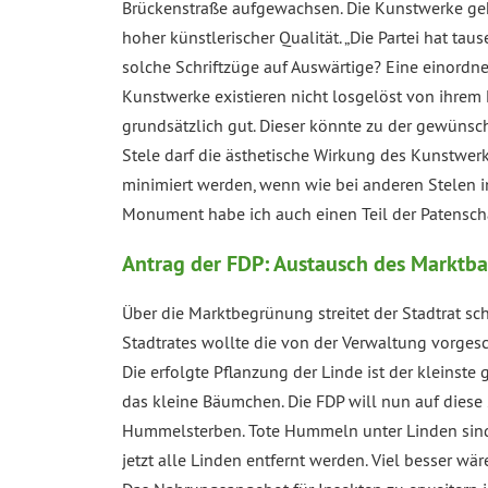
Brückenstraße aufgewachsen. Die Kunstwerke geh
hoher künstlerischer Qualität. „Die Partei hat ta
solche Schriftzüge auf Auswärtige? Eine einordne
Kunstwerke existieren nicht losgelöst von ihrem E
grundsätzlich gut. Dieser könnte zu der gewünscht
Stele darf die ästhetische Wirkung des Kunstwerk
minimiert werden, wenn wie bei anderen Stelen i
Monument habe ich auch einen Teil der Patensc
Antrag der FDP: Austausch des Marktb
Über die Marktbegrünung streitet der Stadtrat sc
Stadtrates wollte die von der Verwaltung vorges
Die erfolgte Pflanzung der Linde ist der kleins
das kleine Bäumchen. Die FDP will nun auf dies
Hummelsterben. Tote Hummeln unter Linden sind 
jetzt alle Linden entfernt werden. Viel besser wä