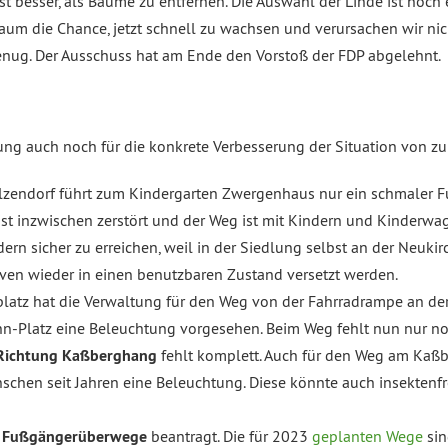
st besser, als Bäume zu entfernen. Die Auswahl der Linde ist noc
m die Chance, jetzt schnell zu wachsen und verursachen wir nich
nug. Der Ausschuss hat am Ende den Vorstoß der FDP abgelehnt.
ung auch noch für die konkrete Verbesserung der Situation von z
lzendorf führt zum Kindergarten Zwergenhaus nur ein schmaler 
ist inzwischen zerstört und der Weg ist mit Kindern und Kinderwa
ern sicher zu erreichen, weil in der Siedlung selbst an der Neukir
ven wieder in einen benutzbaren Zustand versetzt werden.
atz hat die Verwaltung für den Weg von der Fahrradrampe an de
-Platz eine Beleuchtung vorgesehen. Beim Weg fehlt nun nur noc
Richtung Kaßberghang
fehlt komplett. Auch für den Weg am Kaß
schen seit Jahren eine Beleuchtung. Diese könnte auch insekten
r
Fußgängerüberwege
beantragt. Die für 2023
geplanten Wege
sin