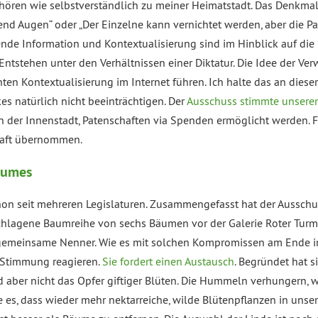
ören wie selbstverständlich zu meiner Heimatstadt. Das Denkmal 
usend Augen“ oder „Der Einzelne kann vernichtet werden, aber die P
nde Information und Kontextualisierung sind im Hinblick auf die 
ntstehen unter den Verhältnissen einer Diktatur. Die Idee der Ver
en Kontextualisierung im Internet führen. Ich halte das an dieser 
es natürlich nicht beeinträchtigen. Der
Ausschuss stimmte unserem
n der Innenstadt, Patenschaften via Spenden ermöglicht werden. F
haft übernommen.
aumes
hon seit mehreren Legislaturen. Zusammengefasst hat der Ausschus
chlagene Baumreihe von sechs Bäumen vor der Galerie Roter Turm. 
te gemeinsame Nenner. Wie es mit solchen Kompromissen am Ende im
e Stimmung reagieren.
Sie fordert einen Austausch
. Begründet hat s
aber nicht das Opfer giftiger Blüten. Die Hummeln verhungern, w
re es, dass wieder mehr nektarreiche, wilde Blütenpflanzen in unse