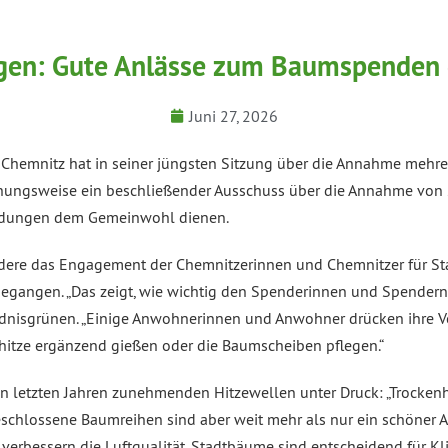
en: Gute Anlässe zum Baumspenden 
Juni 27, 2026
Chemnitz hat in seiner jüngsten Sitzung über die Annahme mehrer
ehungsweise ein beschließender Ausschuss über die Annahme von
wendungen dem Gemeinwohl dienen.
ndere das Engagement der Chemnitzerinnen und Chemnitzer für S
egangen. „Das zeigt, wie wichtig den Spenderinnen und Spendern e
ndnisgrünen. „Einige Anwohnerinnen und Anwohner drücken ihre 
itze ergänzend gießen oder die Baumscheiben pflegen.“
n letzten Jahren zunehmenden Hitzewellen unter Druck: „Trocke
chlossene Baumreihen sind aber weit mehr als nur ein schöner An
erbessern die Luftqualität. Stadtbäume sind entscheidend für K