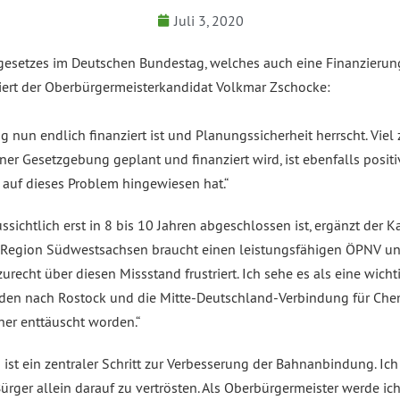
Juli 3, 2020
esetzes im Deutschen Bundestag, welches auch eine Finanzierung 
iert der Oberbürgermeisterkandidat Volkmar Zschocke:
zig nun endlich finanziert ist und Planungssicherheit herrscht. Vi
iner Gesetzgebung geplant und finanziert wird, ist ebenfalls pos
 auf dieses Problem hingewiesen hat.“
ussichtlich erst in 8 bis 10 Jahren abgeschlossen ist, ergänzt de
 Die Region Südwestsachsen braucht einen leistungsfähigen ÖPNV 
zurecht über diesen Missstand frustriert. Ich sehe es als eine wic
esden nach Rostock und die Mitte-Deutschland-Verbindung für Ch
er enttäuscht worden.“
g ist ein zentraler Schritt zur Verbesserung der Bahnanbindung. Ich
er allein darauf zu vertrösten. Als Oberbürgermeister werde ich 