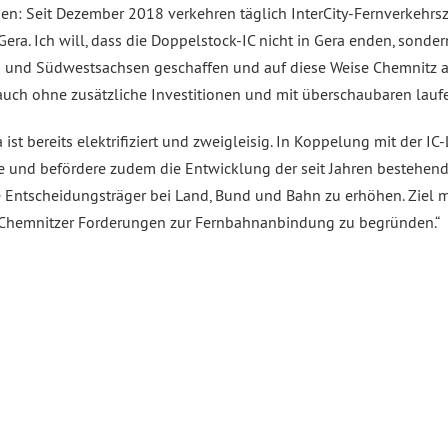
en: Seit Dezember 2018 verkehren täglich InterCity-Fernverkehrs
era. Ich will, dass die Doppelstock-IC nicht in Gera enden, sonde
n und Südwestsachsen geschaffen und auf diese Weise Chemnitz 
auch ohne zusätzliche Investitionen und mit überschaubaren lau
t bereits elektrifiziert und zweigleisig. In Koppelung mit der IC-
e und befördere zudem die Entwicklung der seit Jahren bestehend
Entscheidungsträger bei Land, Bund und Bahn zu erhöhen. Ziel mu
n Chemnitzer Forderungen zur Fernbahnanbindung zu begründen.“