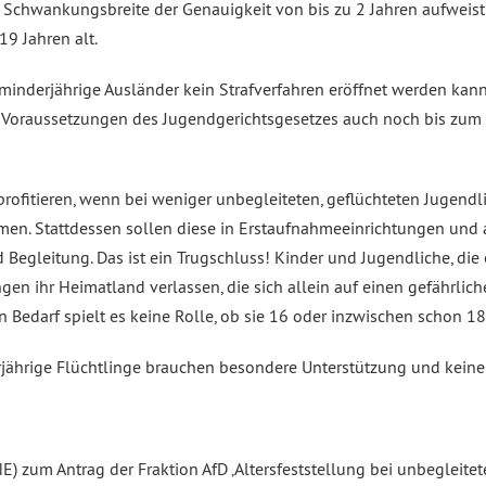
ne Schwankungsbreite der Genauigkeit von bis zu 2 Jahren aufweis
9 Jahren alt.
minderjährige Ausländer kein Strafverfahren eröffnet werden kann. 
en Voraussetzungen des Jugendgerichtsgesetzes auch noch bis zum
profitieren, wenn bei weniger unbegleiteten, geflüchteten Jugendl
men. Stattdessen sollen diese in Erstaufnahmeeinrichtungen und
egleitung. Das ist ein Trugschluss! Kinder und Jugendliche, die
n ihr Heimatland verlassen, die sich allein auf einen gefährli
 Bedarf spielt es keine Rolle, ob sie 16 oder inzwischen schon 18 
jährige Flüchtlinge brauchen besondere Unterstützung und keine
um Antrag der Fraktion AfD ‚Altersfeststellung bei unbegleiteten