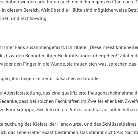
bgeschoben werden und holen auch noch ihren ganzen Clan nach D
 in diesem Bereich. Weit über die Hälfte sind möglicherweise Betr
nell und rechtswidrig.
em Ihrer Fans zusammengefasst. Ich zitiere: „Diese, meist kriminell
kt, bzw. den Behörden ihrer Herkunftsländer übergeben!“ Zitatende
eder den Finger in die Wunde, sie trauen sich was, sprechen das 
ungen, ihm liegen keinerlei Tatsachen zu Grunde.
r Altersfeststellung, das eine qualifizierte Inaugenscheinnahme d
r Gedanke, dass bei solchen Fachkräften im Zweifel eher kein Zweife
nze Berufsgruppe, zweifeln deren Professionalität an, unterstellen 
ntersuchung des Kiefers, der Handwurzel und des Schlüsselbeines ä
ich das Lebensalter exakt bestimmen. Das stimmt nicht. Als Nacht