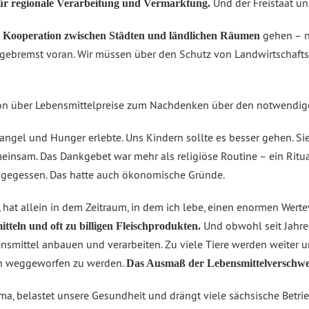
Und der Freistaat un
für regionale Verarbeitung und Vermarktung.
gehen – ni
 Kooperation zwischen Städten und ländlichen Räumen
ungebremst voran. Wir müssen über den Schutz von Landwirtschaf
sion über Lebensmittelpreise zum Nachdenken über den notwendige
angel und Hunger erlebte. Uns Kindern sollte es besser gehen. Si
insam. Das Dankgebet war mehr als religiöse Routine – ein Rit
 gegessen. Das hatte auch ökonomische Gründe.
 hat allein in dem Zeitraum, in dem ich lebe, einen enormen Werte
Und obwohl seit Jahres
tteln und oft zu billigen Fleischprodukten.
smittel anbauen und verarbeiten. Zu viele Tiere werden weiter 
uch weggeworfen zu werden.
Das Ausmaß der Lebensmittelverschwe
ima, belastet unsere Gesundheit und drängt viele sächsische Betri