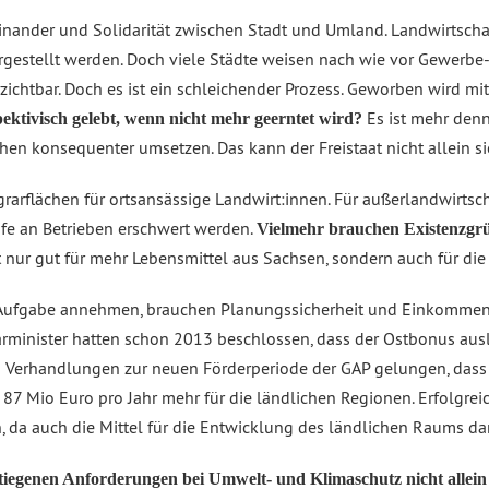
inander und Solidarität zwischen Stadt und Umland. Landwirtschaf
ergestellt werden. Doch viele Städte weisen nach wie vor Gewerb
zichtbar. Doch es ist ein schleichender Prozess. Geworben wird mit
Es ist mehr denn
ktivisch gelebt, wenn nicht mehr geerntet wird?
n konsequenter umsetzen. Das kann der Freistaat nicht allein sic
arflächen für ortsansässige Landwirt:innen. Für außerlandwirtsch
ufe an Betrieben erschwert werden.
Vielmehr brauchen Existenzgrü
t nur gut für mehr Lebensmittel aus Sachsen, sondern auch für die
ls Aufgabe annehmen, brauchen Planungssicherheit und Einkommen
arminister hatten schon 2013 beschlossen, dass der Ostbonus aus
n Verhandlungen zur neuen Förderperiode der GAP gelungen, dass 
87 Mio Euro pro Jahr mehr für die ländlichen Regionen. Erfolgrei
 da auch die Mittel für die Entwicklung des ländlichen Raums da
tiegenen Anforderungen bei Umwelt- und Klimaschutz nicht allein