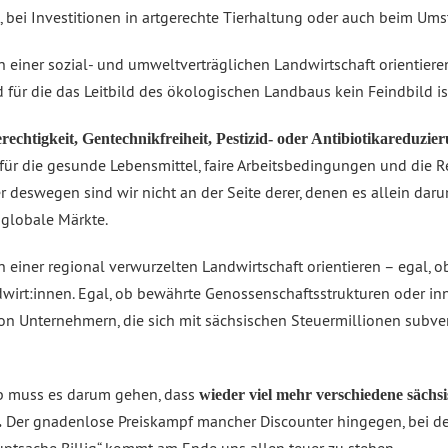
, bei Investitionen in artgerechte Tierhaltung oder auch beim Um
an einer sozial- und umweltverträglichen Landwirtschaft orientier
für die das Leitbild des ökologischen Landbaus kein Feindbild is
rechtigkeit, Gentechnikfreiheit, Pestizid- oder Antibiotikareduzie
ür die gesunde Lebensmittel, faire Arbeitsbedingungen und die 
r deswegen sind wir nicht an der Seite derer, denen es allein dar
globale Märkte.
n einer regional verwurzelten Landwirtschaft orientieren – egal, 
dwirt:innen. Egal, ob bewährte Genossenschaftsstrukturen oder in
e von Unternehmern, die sich mit sächsischen Steuermillionen subv
lb muss es darum gehen, dass
wieder viel mehr verschiedene sächs
Der gnadenlose Preiskampf mancher Discounter hingegen, bei d
.