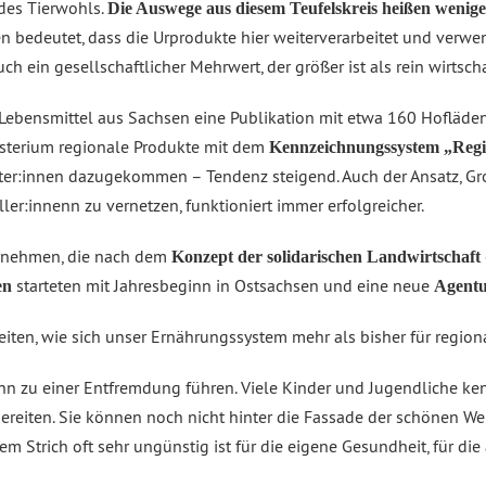
des Tierwohls.
Die Auswege aus diesem Teufelskreis heißen wenig
 bedeutet, dass die Urprodukte hier weiterverarbeitet und verw
ch ein gesellschaftlicher Mehrwert, der größer ist als rein wirtsc
Lebensmittel aus Sachsen eine Publikation mit etwa 160 Hofläden
isterium regionale Produkte mit dem
Kennzeichnungssystem „Regio
eter:innen dazugekommen – Tendenz steigend. Auch der Ansatz, G
er:innenn zu vernetzen, funktioniert immer erfolgreicher.
ernehmen, die nach dem
Konzept der solidarischen Landwirtschaft
starteten mit Jahresbeginn in Ostsachsen und eine neue
en
Agentu
keiten, wie sich unser Ernährungssystem mehr als bisher für regio
nn zu einer Entfremdung führen. Viele Kinder und Jugendliche ke
ereiten. Sie können noch nicht hinter die Fassade der schönen W
 Strich oft sehr ungünstig ist für die eigene Gesundheit, für die 