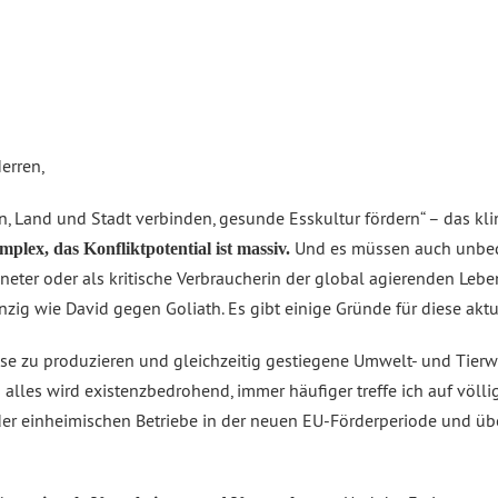
erren,
, Land und Stadt verbinden, gesunde Esskultur fördern“ – das kling
Und es müssen auch unbeq
lex, das Konfliktpotential ist massiv.
eter oder als kritische Verbraucherin der global agierenden Lebens
zig wie David gegen Goliath. Es gibt einige Gründe für diese akt
eise zu produzieren und gleichzeitig gestiegene Umwelt- und Tier
s alles wird existenzbedrohend, immer häufiger treffe ich auf völ
g der einheimischen Betriebe in der neuen EU-Förderperiode und ü