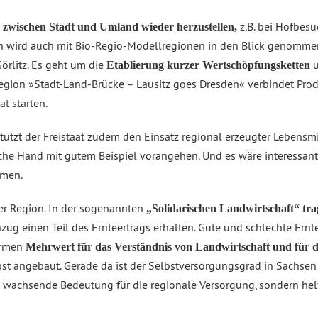
z.B. bei Hofbesu
zwischen Stadt und Umland wieder herzustellen,
on wird auch mit Bio-Regio-Modellregionen in den Blick genommen
örlitz. Es geht um die
u
Etablierung kurzer Wertschöpfungsketten
egion »Stadt-Land-Brücke – Lausitz goes Dresden« verbindet Pro
t starten.
ützt der Freistaat zudem den Einsatz regional erzeugter Lebensm
iche Hand mit gutem Beispiel vorangehen. Und es wäre interessant
mmen.
der Region. In der sogenannten
„Solidarischen Landwirtschaft“ tra
ug einen Teil des Ernteertrags erhalten. Gute und schlechte Ernte
ormen
Mehrwert für das Verständnis von Landwirtschaft und für die
t angebaut. Gerade da ist der Selbstversorgungsgrad in Sachsen 
e wachsende Bedeutung für die regionale Versorgung, sondern hel