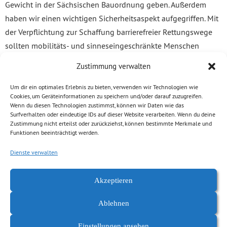
Gewicht in der Sächsischen Bauordnung geben. Außerdem
haben wir einen wichtigen Sicherheitsaspekt aufgegriffen. Mit
der Verpflichtung zur Schaffung barrierefreier Rettungswege
sollten mobilitäts- und sinneseingeschränkte Menschen
besser geschützt werden. Um zu verhindern, dass
Zustimmung verwalten
Barrierefreiheit beim Bau vergessen wird, haben wir für die
entsprechende Verpflichtung zum Nachweis und für Kontrolle
Um dir ein optimales Erlebnis zu bieten, verwenden wir Technologien wie
Cookies, um Geräteinformationen zu speichern und/oder darauf zuzugreifen.
gesorgt. Leider konnten sich die Fraktionen von CDU und SPD
Wenn du diesen Technologien zustimmst, können wir Daten wie das
nicht durchringen, diesen Änderungsanträgen zuzustimmen.
Surfverhalten oder eindeutige IDs auf dieser Website verarbeiten. Wenn du deine
Zustimmung nicht erteilst oder zurückziehst, können bestimmte Merkmale und
Offensichtlich haben sie die Bedeutung von Barrierefreiheit
Funktionen beeinträchtigt werden.
noch nicht erkannt“, bedauert der Abgeordnete.
Dienste verwalten
Pressemitteilung | 03.12.2015
Akzeptieren
Ablehnen
Einstellungen ansehen