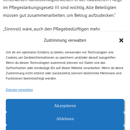
im Pflegestärkungsgesetz III sind wichtig. Alle Beteiligten
müssen gut zusammenarbeiten, um Betrug aufzudecken.“
„Sinnvoll wäre, auch den Pflegebedürftigen mehr
Möglichkeiten zu geben, die Leistungen zu verwalten und zu
Zustimmung verwalten
kontrollieren – z.B. durch die Einführung eines Pflegebudgets
oder einer monatlichen Pflege-Patientenquittungen mit
Um dir ein optimales Erlebnis zu bieten, verwenden wir Technologien wie
Cookies, um Geräteinformationen zu speichern und/oder darauf zuzugreifen.
Leistungen und Preisen. So können Pflegebedürftige sehen, ob
Wenn du diesen Technologien zustimmst, können wir Daten wie das
wirklich nur erbrachte Leistungen abgerechnet wurden.“
Surfverhalten oder eindeutige IDs auf dieser Website verarbeiten. Wenn du deine
Zustimmung nicht erteilst oder zurückziehst, können bestimmte Merkmale und
Funktionen beeinträchtigt werden.
» Kleine Anfrage von Volkmar Zschocke (GRÜNE)
„Abrechnungsbetrug bei Pflegediensten“ (Drs 6/9778) und die
Dienste verwalten
Antwort der Staatsregierung
Akzeptieren
Ablehnen