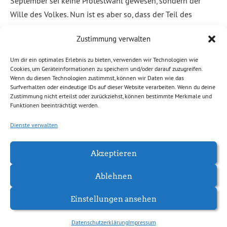
September sei keine Protestwahl gewesen, sondern der
Wille des Volkes. Nun ist es aber so, dass der Teil des
Volkes, der die AfD am meisten unterstützt, am stärksten
Zustimmung verwalten
unter AfD-Politik […]
Um dir ein optimales Erlebnis zu bieten, verwenden wir Technologien wie
Weiterlesen
Cookies, um Geräteinformationen zu speichern und/oder darauf zuzugreifen.
Wenn du diesen Technologien zustimmst, können wir Daten wie das
Surfverhalten oder eindeutige IDs auf dieser Website verarbeiten. Wenn du deine
Zustimmung nicht erteilst oder zurückziehst, können bestimmte Merkmale und
Abgelegt unter:
Allgemein
,
Demokratie, Freiheit
,
Soziales,
Funktionen beeinträchtigt werden.
Migration
Dienste verwalten
Akzeptieren
Ablehnen
Einstellungen ansehen
Datenschutzerklärung
Impressum