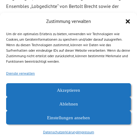
Ensembles „Lobgedichte“ von Bertolt Brecht sowie der
gestalteten Freifläche an der Brückenstraße bereitzustellen.
Zustimmung verwalten
Die Stelen und Reliefs in dem unter […]
Um dir ein optimales Erlebnis zu bieten, verwenden wir Technologien wie
Weiterlesen
Cookies, um Geräteinformationen zu speichern und/oder darauf zuzugreifen.
Wenn du diesen Technologien zustimmst, können wir Daten wie das
Surfverhalten oder eindeutige IDs auf dieser Website verarbeiten. Wenn du deine
Abgelegt unter:
Allgemein
,
News Chemnitz
,
Stadtplanung,
Zustimmung nicht erteilst oder zurückziehst, können bestimmte Merkmale und
Funktionen beeinträchtigt werden.
Mobilität
Dienste verwalten
Akzeptieren
Ablehnen
Einstellungen ansehen
Datenschutzerklärung
Impressum