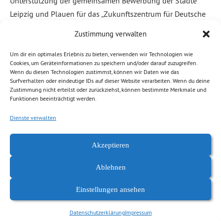
Unterstützung der gemeinsamen Bewerbung der Städte
Leipzig und Plauen für das „Zukunftszentrum für Deutsche
Einheit und Europäische Transformation“ bekräftigt. Zum
Zustimmung verwalten
Beschluss ihrer Fraktion erklärt die
Fraktionsvorsitzende Franziska Schubert: „Leipzig und
Um dir ein optimales Erlebnis zu bieten, verwenden wir Technologien wie
Cookies, um Geräteinformationen zu speichern und/oder darauf zuzugreifen.
Plauen sind aufgrund ihrer historischen Bedeutung für die
Wenn du diesen Technologien zustimmst, können wir Daten wie das
Veränderungen […]
Surfverhalten oder eindeutige IDs auf dieser Website verarbeiten. Wenn du deine
Zustimmung nicht erteilst oder zurückziehst, können bestimmte Merkmale und
Funktionen beeinträchtigt werden.
Weiterlesen
Dienste verwalten
Abgelegt unter:
Allgemein
,
Demokratie, Freiheit
,
Kaßberg
,
News
Akzeptieren
Chemnitz
Ablehnen
Einstellungen ansehen
Datenschutzerklärung
Impressum