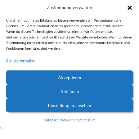
steigt exponentiell an. Ohne Kurswechsel wird er sich bis
Zustimmung verwalten
2060 verdoppelt […]
Um dir ein optimales Erlebnis zu bieten, verwenden wir Technologien wie
Cookies, um Geräteinformationen zu speichern und/oder darauf zuzugreifen.
Weiterlesen
Wenn du diesen Technologien zustimmst, können wir Daten wie das
Surfverhalten oder eindeutige IDs auf dieser Website verarbeiten. Wenn du deine
Zustimmung nicht erteilst oder zurückziehst, können bestimmte Merkmale und
Funktionen beeinträchtigt werden.
Abgelegt unter:
Allgemein
,
Klima, Umwelt
,
Wirtschaft, Finanzen
Dienste verwalten
Akzeptieren
Ablehnen
Einstellungen ansehen
Datenschutzerklärung
Impressum
Datenschutzerklärung
Impressum