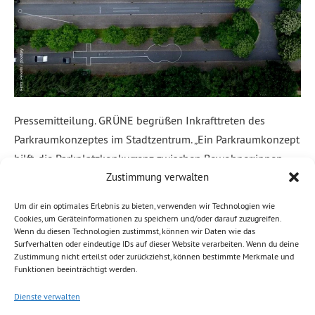
Pressemitteilung. GRÜNE begrüßen Inkrafttreten des
Parkraumkonzeptes im Stadtzentrum. „Ein Parkraumkonzept
hilft, die Parkplatzkonkurrenz zwischen Bewohner:innen,
Zustimmung verwalten
Kund:innen, Beschäftigten und Dienstleistern zu
entschärfen. In anderen Innenstädten ist dies
Um dir ein optimales Erlebnis zu bieten, verwenden wir Technologien wie
jahrzehntelange erfolgreiche Praxis. Ich hoffe, dass sich mit
Cookies, um Geräteinformationen zu speichern und/oder darauf zuzugreifen.
Wenn du diesen Technologien zustimmst, können wir Daten wie das
der Einführung auch die Diskussion über wegfallende
Surfverhalten oder eindeutige IDs auf dieser Website verarbeiten. Wenn du deine
Parkplätze versachlicht.“ „Auch wenn in Stoßzeiten der
Zustimmung nicht erteilst oder zurückziehst, können bestimmte Merkmale und
Funktionen beeinträchtigt werden.
Parkdruck steigt, dürfen dabei die Interessen der […]
Dienste verwalten
Weiterlesen