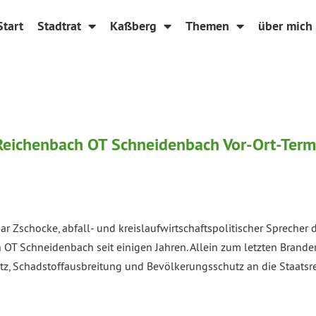
Start
Stadtrat
Kaßberg
Themen
über mich
 Reichenbach OT Schneidenbach Vor-Ort-Ter
mar Zschocke, abfall- und kreislaufwirtschaftspolitischer Sprech
T Schneidenbach seit einigen Jahren. Allein zum letzten Brandere
tz, Schadstoffausbreitung und Bevölkerungsschutz an die Staatsr