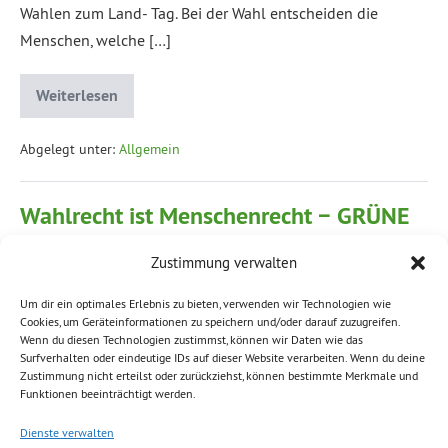
Wahlen zum Land- Tag. Bei der Wahl entscheiden die
Menschen, welche […]
Weiterlesen
Abgelegt unter:
Allgemein
Wahlrecht ist Menschenrecht − GRÜNE
wollen Wahlausschlüsse von Menschen
Zustimmung verwalten
mit Behinderungen beseitigen und die
Teilnahme an Wahlen erleichtern
Um dir ein optimales Erlebnis zu bieten, verwenden wir Technologien wie
Cookies, um Geräteinformationen zu speichern und/oder darauf zuzugreifen.
Wenn du diesen Technologien zustimmst, können wir Daten wie das
Volkmar Zschocke
|
Veröffentlicht am
30. Januar 2019
Surfverhalten oder eindeutige IDs auf dieser Website verarbeiten. Wenn du deine
Zustimmung nicht erteilst oder zurückziehst, können bestimmte Merkmale und
Zschocke: Die Koalition spielt weiter auf Zeit. Die Hinhalte-
Funktionen beeinträchtigt werden.
Taktik der Regierungsfraktionen führt dazu, dass die
Dienste verwalten
betroffenen Personen bei den Europa-, Kommunal- und